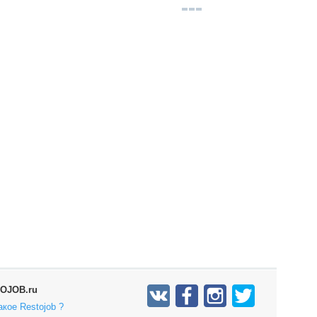
OJOB.ru
акое Restojob ?