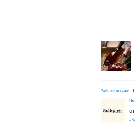
1
Работники кухни
По
от
«No