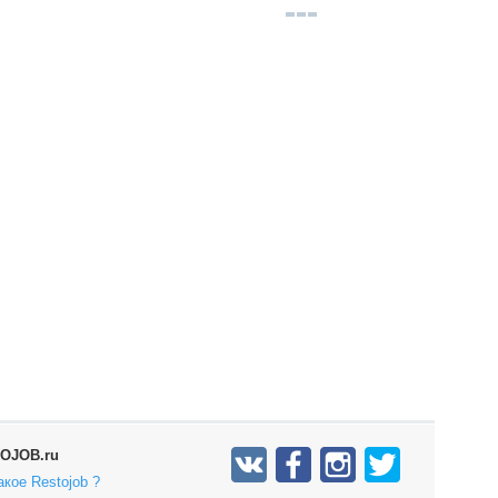
OJOB.ru
акое Restojob ?