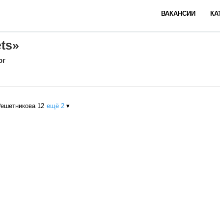
ВАКАНСИИ
КА
ets»
рг
Решетникова 12
ещё 2
▾