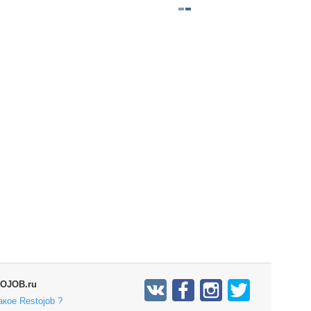
OJOB.ru
акое Restojob ?