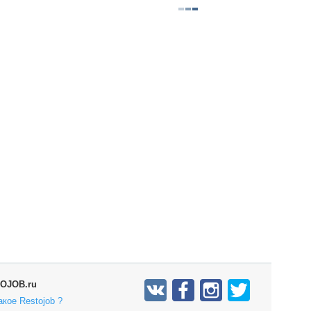
OJOB.ru
акое Restojob ?