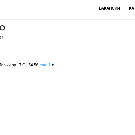
ВАКАНСИИ
КА
RO
рг
Малый пр. П.С., 54-56
ещё 1
▾