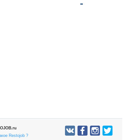
OJOB.ru
акое Restojob ?