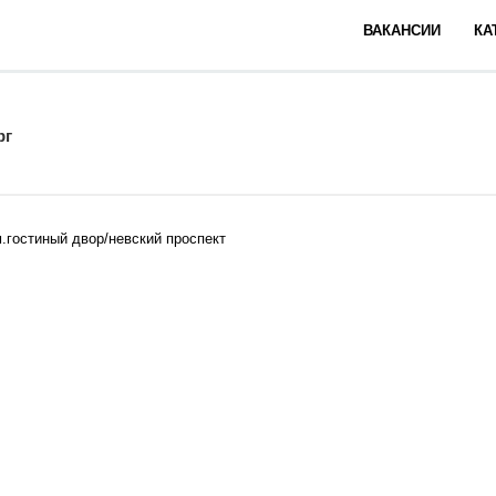
ВАКАНСИИ
КА
рг
м.гостиный двор/невский проспект