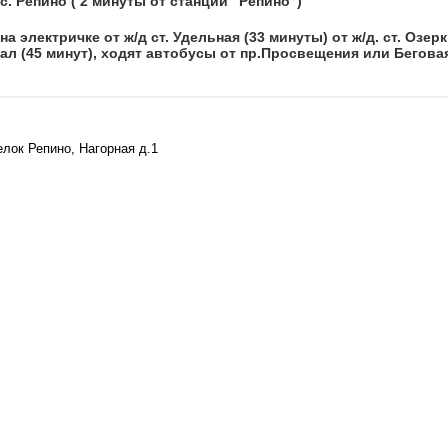
с. Репино ( 2 минуты от станции "Репино")
 электричке от ж/д ст. Удельная (33 минуты) от ж/д. ст. Озерк
л (45 минут), ходят автобусы от пр.Просвещения или Бегова
елок Репино, Нагорная д.1