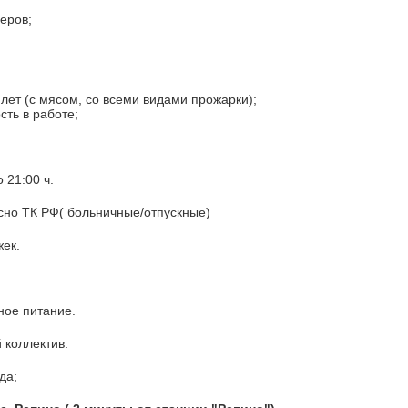
еров;
 лет (с мясом, со всеми видами прожарки);
сть в работе;
 21:00 ч.
но ТК РФ( больничные/отпускные)
ек.
ное питание.
 коллектив.
да;