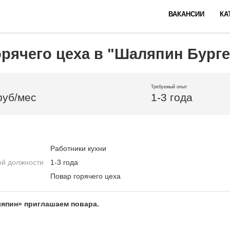
ВАКАНСИИ
КА
орячего цеха в "Шаляпин Бург
Требуемый опыт
руб/мес
1-3 года
Работники кухни
ой должности
1-3 года
Повар горячего цеха
япин» приглашаем повара.