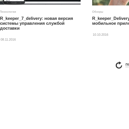
Технологии
Обзоры
R_keeper_7_delivery: новая версия
R_keeper_Deliver
системы управления службой
мобильное прило
доставки
10.10.2016
08.11.2016
П