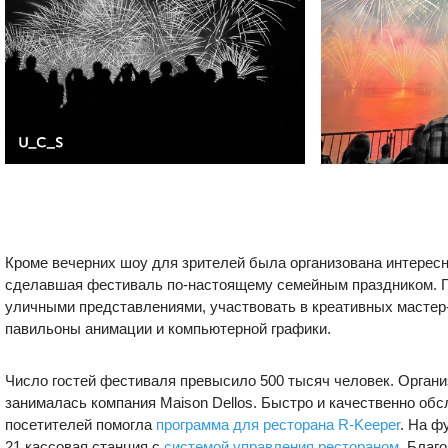
Кроме вечерних шоу для зрителей была организована интересн
сделавшая фестиваль по-настоящему семейным праздником. Г
уличными представлениями, участвовать в креативных мастер
павильоны анимации и компьютерной графики.
Число гостей фестиваля превысило 500 тысяч человек. Органи
занималась компания Maison Dellos. Быстро и качественно об
посетителей помогла
программа для ресторана R-Keeper
. На ф
21 кассовая станция с
системой управления рестораном.
Благо