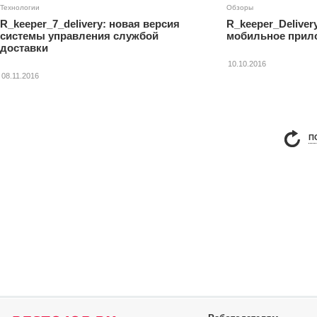
Технологии
Обзоры
R_keeper_7_delivery: новая версия
R_keeper_Deliver
системы управления службой
мобильное прило
доставки
10.10.2016
08.11.2016
П